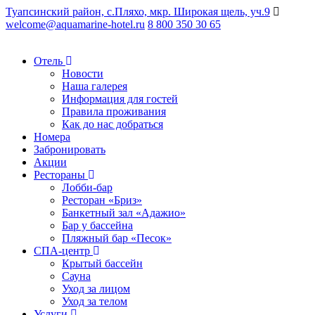
Туапсинский район, с.Пляхо, мкр. Широкая щель, уч.9
welcome@aquamarine-hotel.ru
8 800 350 30 65
Отель
Новости
Наша галерея
Информация для гостей
Правила проживания
Как до нас добраться
Номера
Забронировать
Акции
Рестораны
Лобби-бар
Ресторан «Бриз»
Банкетный зал «Адажио»
Бар у бассейна
Пляжный бар «Песок»
СПА-центр
Крытый бассейн
Сауна
Уход за лицом
Уход за телом
Услуги