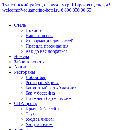
Туапсинский район, с.Пляхо, мкр. Широкая щель, уч.9
welcome@aquamarine-hotel.ru
8 800 350 30 65
Отель
Новости
Наша галерея
Информация для гостей
Правила проживания
Как до нас добраться
Номера
Забронировать
Акции
Рестораны
Лобби-бар
Ресторан «Бриз»
Банкетный зал «Адажио»
Бар у бассейна
Пляжный бар «Песок»
СПА-центр
Крытый бассейн
Сауна
Уход за лицом
Уход за телом
Услуги