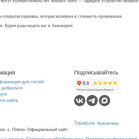
, могут путешествовать без лишних забот — зарядное устройство мощност
а открытая парковка, которая включена в стоимость проживания.
. Будем рады видеть вас в Аквамарин.
мация
Подписывайтесь
формация для гостей
к добраться
луги
рта сайта
TravelLine: Аналитика
он, с. Пляхо. Официальный сайт.
ьных данных
,
Согласие на обработку куки
,
Политика конфиденциаль