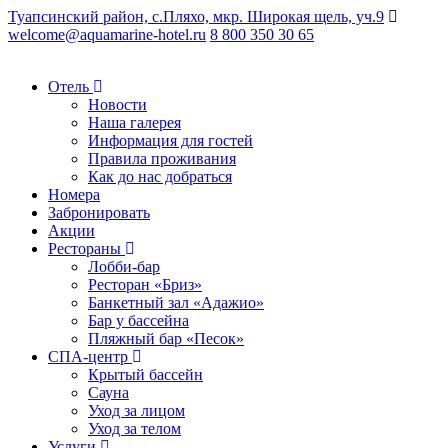
Туапсинский район, с.Пляхо, мкр. Широкая щель, уч.9
welcome@aquamarine-hotel.ru
8 800 350 30 65
Отель
Новости
Наша галерея
Информация для гостей
Правила проживания
Как до нас добраться
Номера
Забронировать
Акции
Рестораны
Лобби-бар
Ресторан «Бриз»
Банкетный зал «Адажио»
Бар у бассейна
Пляжный бар «Песок»
СПА-центр
Крытый бассейн
Сауна
Уход за лицом
Уход за телом
Услуги