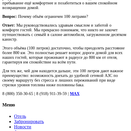
пребывание ещё комфортнее и позаботиться о вашем спокойном
возвращении домой.
Вопрос
:
Поче
му
объём ограничен 100 литрами?
Ответ:
Мы руководствовались здравым смыслом и заботой о
комфорте гостей. Мы прекрасно понимаем, что никто не захочет
путешествовать с семьёй в салоне автомобиля, загруженном десятком
канистр.
Этого объёма (100 литров) достаточно, чтобы преодолеть расстояние
более 800 км. Это полностью решает вопрос дороги домой для всех
наших гостей, которые проживают в радиусе до 800 км от отеля,
гарантируя им спокойствие на всём пути.
Для тех же, чей дом находится дальше, эти 100 литров дают важное
преимущество: возможность доехать до удобной сетевой АЗС по
своему маршруту без стресса и лишних переживаний при виде
стрелки уровня топлива ниже половины бака.
8 (800) 350-30-65 | 8 (918) 911-39-59 |
MAX
Меню
Отель
Забронировать
Новости